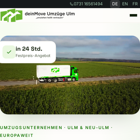
0731 16561494
DE
EN
FR
Leistungen
in 24 Std.
Umzugsrechner
Festpreis-Angebot
Über uns
FAQ
Kontakt
UMZUGSUNTERNEHMEN · ULM & NEU-ULM ·
Angebot anfragen →
EUROPAWEIT