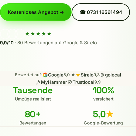
Kostenloses Angebot →
☎ 0731 16561494
★★★★★
9,9/10
·
80
Bewertungen auf Google & Sirelo
Google
Sirelo
golocal
Bewertet auf:
5,0 ★
9,3
MyHammer
Trustlocal
9,9
Tausende
100
%
Umzüge realisiert
versichert
80
+
5,0
★
Bewertungen
Google-Bewertung