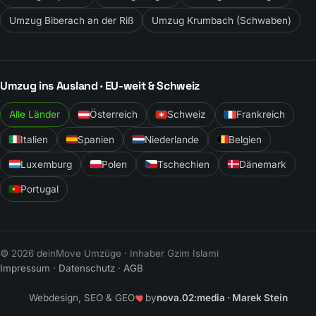
Umzug Biberach an der Riß
Umzug Krumbach (Schwaben)
Umzug ins Ausland · EU-weit & Schweiz
Alle Länder
Österreich
Schweiz
Frankreich
Italien
Spanien
Niederlande
Belgien
Luxemburg
Polen
Tschechien
Dänemark
Portugal
© 2026 deinMove Umzüge · Inhaber Gzim Islami
Impressum
·
Datenschutz
·
AGB
Webdesign, SEO & GEO
by
nova.02:media · Marek Stein