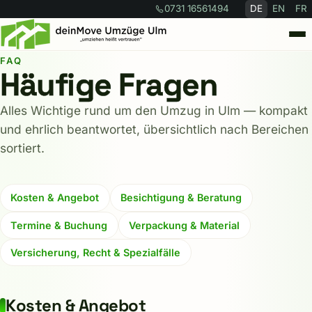
0731 16561494
DE
EN
FR
FAQ
Leistungen
Häufige Fragen
Alles Wichtige rund um den Umzug in Ulm — kompakt
Umzugsrechner
und ehrlich beantwortet, übersichtlich nach Bereichen
sortiert.
Über uns
FAQ
Kosten & Angebot
Besichtigung & Beratung
Termine & Buchung
Verpackung & Material
Kontakt
Versicherung, Recht & Spezialfälle
Angebot anfragen →
Kosten & Angebot