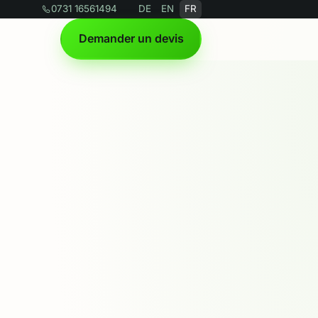
0731 16561494
DE
EN
FR
Demander un devis