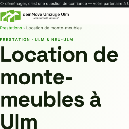
déménager, c’est une question de confiance — votre partenaire à
Prestations
› Location de monte-meubles
PRESTATION · ULM & NEU-ULM
Location de
monte-
meubles à
Ulm