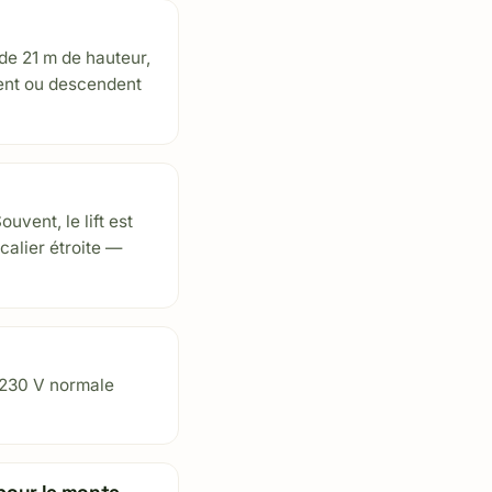
de 21 m de hauteur,
tent ou descendent
uvent, le lift est
calier étroite —
e 230 V normale
 pour le monte-